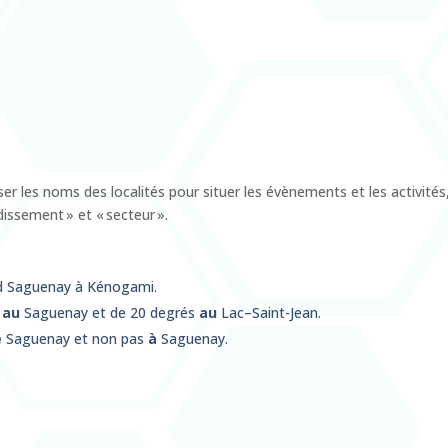
iser les noms des localités pour situer les évènements et les activi
dissement » et « secteur ».
ard Saguenay à Kénogami.
s
au
Saguenay et de 20 degrés
au
Lac–Saint-Jean.
e
Saguenay et non pas
à
Saguenay.